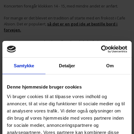
Koncerten foregår klokken 14 - 15, med mindre andet er anført.
For mange er det blevet en tradition af starte med en frokost i Cafe
Alsion. Det er populært,
så det er en god ide at bestille bord i
forvejen.
Solisterier er et samarbejde mellem Dansk Solistforbund,
Koncertsalen Alsion, Sønderborg Kommune og Cafe Alsion.
Samtykke
Detaljer
Om
Denne hjemmeside bruger cookies
Vi bruger cookies til at tilpasse vores indhold og
annoncer, til at vise dig funktioner til sociale medier og til
at analysere vores trafik. Vi deler også oplysninger om
din brug af vores hjemmeside med vores partnere inden
for sociale medier, annonceringspartnere og
analysepartnere. Vores partnere kan kombinere disse