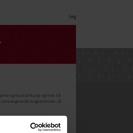
Søg
r
pera og musical til pop og rock, så
ore, toneangivende begivenheder så