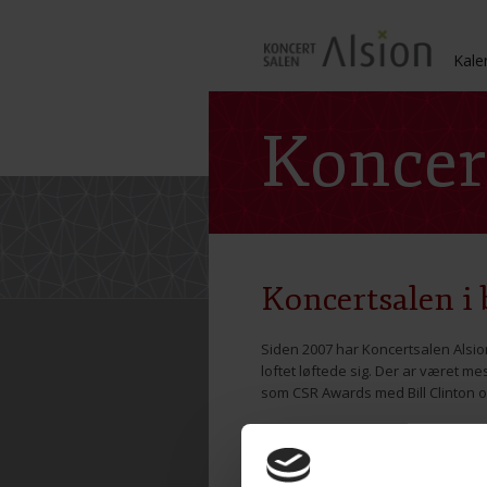
Kale
Koncert
Koncertsalen i 
Siden 2007 har Koncertsalen Alsion 
loftet løftede sig. Der ar været 
som CSR Awards med Bill Clinton o