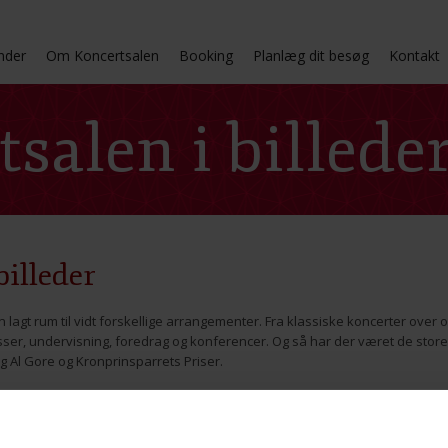
nder
Om Koncertsalen
Booking
Planlæg dit besøg
Kontakt
salen i billede
billeder
lagt rum til vidt forskellige arrangementer. Fra klassiske koncerter over o
messer, undervisning, foredrag og konferencer. Og så har der været de st
g Al Gore og Kronprinsparrets Priser.