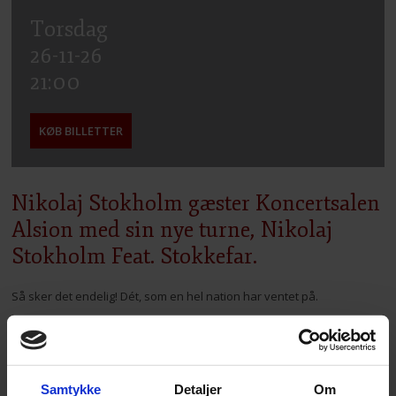
Torsdag
26-11-26
21:00
KØB BILLETTER
Nikolaj Stokholm gæster Koncertsalen
Alsion med sin nye turne, Nikolaj
Stokholm Feat. Stokkefar.
Så sker det endelig! Dét, som en hel nation har ventet på.
I denne tid, hvor man bare har brug for at sætte sig ned, grine og
glemme alt omkring sig, er der kun én, som kan løse denne umulige
opgave. Og det er gode gamle Nikolaj Stokholm.
Samtykke
Detaljer
Om