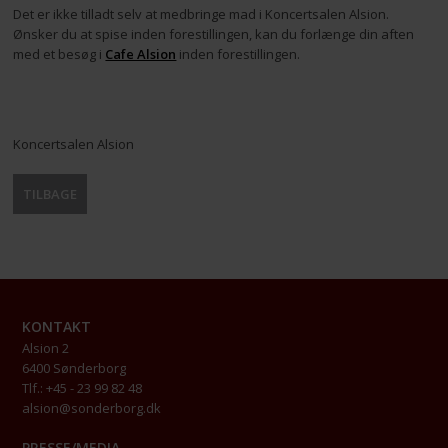
Det er ikke tilladt selv at medbringe mad i Koncertsalen Alsion.
Ønsker du at spise inden forestillingen, kan du forlænge din aften
med et besøg i
Cafe Alsion
inden forestillingen.
Koncertsalen Alsion
TILBAGE
KONTAKT
Alsion 2
6400 Sønderborg
Tlf.: +45 - 23 99 82 48
alsion@sonderborg.dk
PRESSE/MEDIA