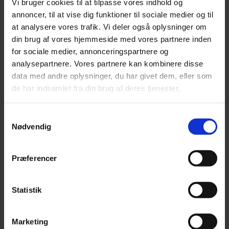
Vi bruger cookies til at tilpasse vores indhold og
uddannelse.
annoncer, til at vise dig funktioner til sociale medier og til
Hos Sønderjyllands Symfoniorkester prioriteres denne læring højt.
at analysere vores trafik. Vi deler også oplysninger om
Hvert år afholdes dirigentseminarer, hvor unge talenter får chancen
din brug af vores hjemmeside med vores partnere inden
for at stå foran orkestret og udvikle deres dirigentkundskaber.
for sociale medier, annonceringspartnere og
Gratis koncert
analysepartnere. Vores partnere kan kombinere disse
data med andre oplysninger, du har givet dem, eller som
Under vejledning af erfarne dirigenter finpudser de deres teknik,
de har indsamlet fra din brug af deres tjenester.
arbejder med musikalsk udtryk og lærer at kommunikere præcist
med musikerne – alt sammen elementer, der er afgørende for en
Samtykkevalg
dirigents succes. Seminariet afsluttes med koncert - man kan kalde
Nødvendig
det en åben prøve - hvor publikum inviteres ind til at følge de unge
dirigenter i aktion.
Det giver et sjældent indblik i dirigentens arbejde – hvordan de
Præferencer
former musikken, reagerer på orkestret og finjusterer hver eneste
detalje.
Statistik
Lærermester: Giordano Bellincampi
Program:
Marketing
I. Stravinsky: Dumbarton Oaks