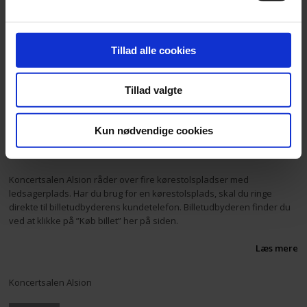
P. Tjajkovskij: Serenade for strygere nr. 48
W.A. Mozart: Symfoni nr. 39
Tillad alle cookies
Værd at vide om billetter
Sønderjyllands Symfoniorkester
er ansvarlig for dette
Tillad valgte
arrangement, herunder billetsalg. Alle spørgsmål vedrørende
billetsalg skal rettes direkte til
billetudbyderen
. Koncertsalen Alsion
kan ikke hjælpe ved spørgsmål om billetter.
Kun nødvendige cookies
Særligt om kørestolspladser
Koncertsalen Alsion råder over fire kørestolspladser med
ledsagerplads. Har du brug for en kørestolsplads, skal du ringe
direkte til billetudbyderens kundetelefon. Billetudbyderen finder du
ved at klikke på ”Køb billet” her på siden.
Læs mere
Koncertsalen Alsion